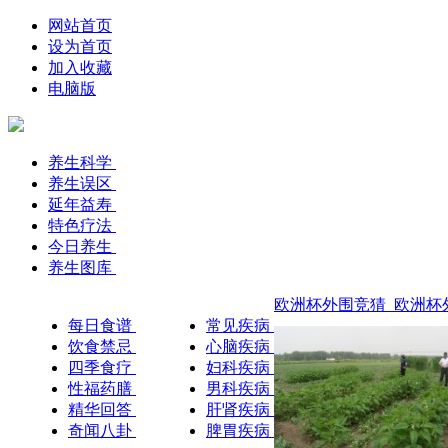
网站首页
设为首页
加入收藏
电脑版
养生科学
养生误区
延年益寿
特色疗法
今日养生
养生图库
欧洲杯外围竞猜_欧洲杯外
每日食谱
常见疾病
饮食禁忌
心脑疾病
四季食疗
妇科疾病
性福药膳
男科疾病
精华回答
肝肾疾病
奇闻八卦
脾胃疾病