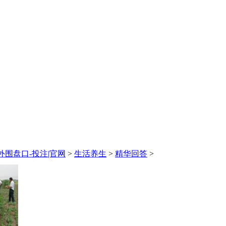
围盘口-投注|官网
>
生活养生
>
精华回答
>