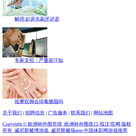
解惑:起床先刷牙还是
专家支招：严重盗汗如
按摩双脚会排毒燃脂吗
关于我们
|
招聘信息
|
广告服务
|
联系我们
|
网站地图
Copyright © 欧洲杯外围竞猜_欧洲杯外围盘口-投注|官网 版权
所有 威尼斯赌博游戏_威尼斯赌场app-中国体彩网游戏推荐