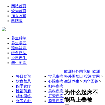
网站首页
设为首页
加入收藏
电脑版
养生科学
养生误区
延年益寿
特色疗法
今日养生
养生图库
欧洲杯外围竞猜_欧洲
每日食谱
常见疾病
杯外围盘口-投注|官网
>
饮食禁忌
心脑疾病
生活养生
>
精华回答
>
四季食疗
妇科疾病
性福药膳
男科疾病
为什么起床不
精华回答
肝肾疾病
能马上叠被
奇闻八卦
脾胃疾病