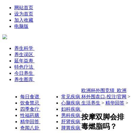
网站首页
设为首页
加入收藏
电脑版
养生科学
养生误区
延年益寿
特色疗法
今日养生
养生图库
欧洲杯外围竞猜_欧洲
每日食谱
常见疾病
杯外围盘口-投注|官网
>
饮食禁忌
心脑疾病
生活养生
>
精华回答
>
四季食疗
妇科疾病
性福药膳
男科疾病
按摩双脚会排
精华回答
肝肾疾病
毒燃脂吗？
奇闻八卦
脾胃疾病