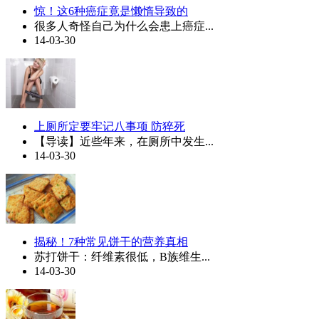
惊！这6种癌症竟是懒惰导致的
很多人奇怪自己为什么会患上癌症...
14-03-30
上厕所定要牢记八事项 防猝死
【导读】近些年来，在厕所中发生...
14-03-30
揭秘！7种常见饼干的营养真相
苏打饼干：纤维素很低，B族维生...
14-03-30