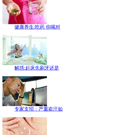
健康养生:吃药 你喝对
解惑:起床先刷牙还是
专家支招：严重盗汗如