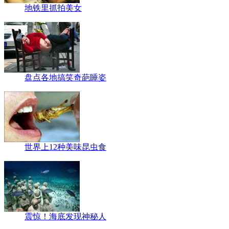
地铁里抓拍美女
盘点各地搞笑奇葩睡姿
世界上12种美味昆虫食
震惊！海底发现神秘人