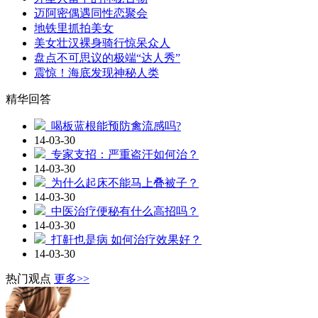
迈阿密偶遇同性恋聚会
地铁里抓拍美女
美女壮汉裸身骑行惊呆众人
盘点不可思议的极端“达人秀”
震惊！海底发现神秘人类
精华回答
喝板蓝根能预防禽流感吗?
14-03-30
专家支招：严重盗汗如何治？
14-03-30
为什么起床不能马上叠被子？
14-03-30
中医治疗便秘有什么高招吗？
14-03-30
打鼾也是病 如何治疗效果好？
14-03-30
热门观点
更多>>