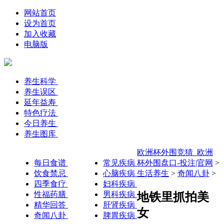
网站首页
设为首页
加入收藏
电脑版
养生科学
养生误区
延年益寿
特色疗法
今日养生
养生图库
欧洲杯外围竞猜_欧洲
每日食谱
常见疾病
杯外围盘口-投注|官网
>
饮食禁忌
心脑疾病
生活养生
>
奇闻八卦
>
四季食疗
妇科疾病
性福药膳
男科疾病
地铁里抓拍美
精华回答
肝肾疾病
女
奇闻八卦
脾胃疾病