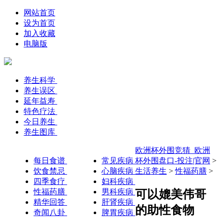
网站首页
设为首页
加入收藏
电脑版
养生科学
养生误区
延年益寿
特色疗法
今日养生
养生图库
欧洲杯外围竞猜_欧洲
每日食谱
常见疾病
杯外围盘口-投注|官网
>
饮食禁忌
心脑疾病
生活养生
>
性福药膳
>
四季食疗
妇科疾病
性福药膳
男科疾病
可以媲美伟哥
精华回答
肝肾疾病
的助性食物
奇闻八卦
脾胃疾病