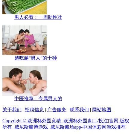
男人必看：一周助性壮
越吃越“男人”的十种
中医推荐：专属男人的
关于我们
|
招聘信息
|
广告服务
|
联系我们
|
网站地图
Copyright © 欧洲杯外围竞猜_欧洲杯外围盘口-投注|官网 版权
所有 威尼斯赌博游戏_威尼斯赌场app-中国体彩网游戏推荐