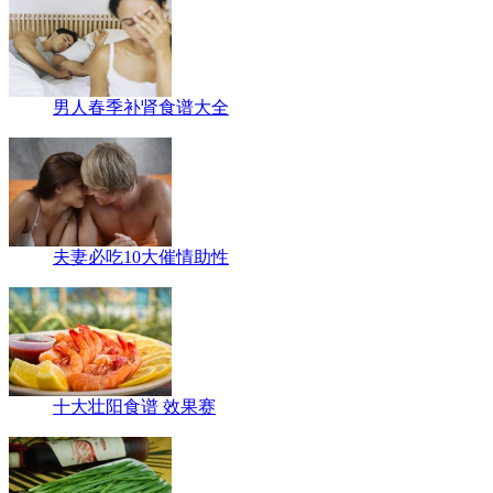
男人春季补肾食谱大全
夫妻必吃10大催情助性
十大壮阳食谱 效果赛