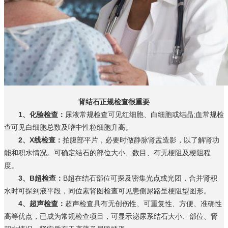
肾结石正规检查很重要
1、化验检查：
尿液常规检查可见红细胞、白细胞或结晶;血常规检
查可见白细胞总数及嗜中性粒细胞升高。
2、X线检查：
拍腹部平片，必要时做静脉肾盂造影，以了解肾功
能和积水情况。可确定结石的部位大小、数目、有无梗阻及梗阻程
度。
3、B超检查：
B超在结石部位可探及密集光点或光团，合并肾积
水时可探到液平段，同位素肾图检查可见患侧尿路呈梗阻型图形。
4、超声检查：
超声检查具有无创伤性、可重复性、方便、准确性
高等优点，已成为常规检查项目，可显示泌尿系结石大小、部位、肾