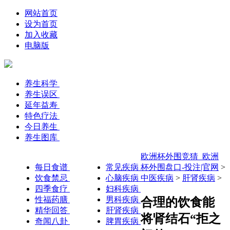
网站首页
设为首页
加入收藏
电脑版
养生科学
养生误区
延年益寿
特色疗法
今日养生
养生图库
欧洲杯外围竞猜_欧洲
每日食谱
常见疾病
杯外围盘口-投注|官网
>
饮食禁忌
心脑疾病
中医疾病
>
肝肾疾病
>
四季食疗
妇科疾病
性福药膳
男科疾病
合理的饮食能
精华回答
肝肾疾病
将肾结石“拒之
奇闻八卦
脾胃疾病