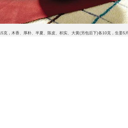
克，木香、厚朴、半夏、陈皮、枳实、大黄(另包后下)各10克，生姜5