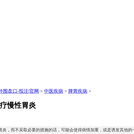
围盘口-投注|官网
>
中医疾病
>
脾胃疾病
>
治疗慢性胃炎
胃炎，而不采取必要的措施的话，可能会使得病情加重，或是诱发其他的