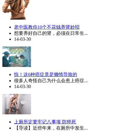
老中医教你10个不花钱养肾妙招
想要养好自己的肾，必须在日常生...
14-03-30
惊！这6种癌症竟是懒惰导致的
很多人奇怪自己为什么会患上癌症...
14-03-30
上厕所定要牢记八事项 防猝死
【导读】近些年来，在厕所中发生...