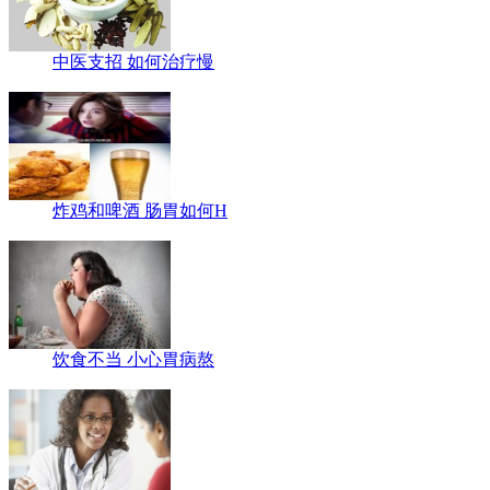
中医支招 如何治疗慢
炸鸡和啤酒 肠胃如何H
饮食不当 小心胃病熬