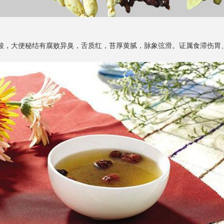
，大便秘结有腐败异臭，舌质红，苔厚黄腻，脉象弦滑。证属食滞伤胃