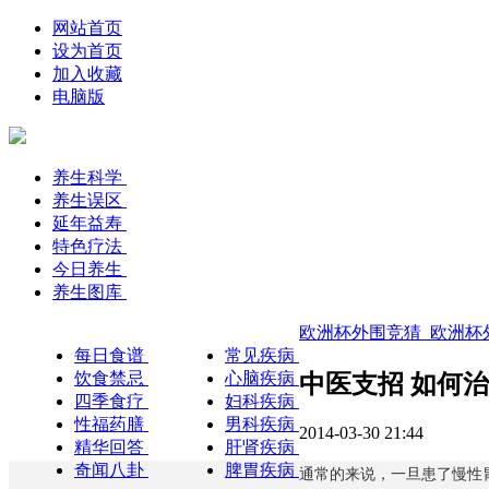
网站首页
设为首页
加入收藏
电脑版
养生科学
养生误区
延年益寿
特色疗法
今日养生
养生图库
欧洲杯外围竞猜_欧洲杯外
每日食谱
常见疾病
饮食禁忌
心脑疾病
中医支招 如何
四季食疗
妇科疾病
性福药膳
男科疾病
2014-03-30 21:44
精华回答
肝肾疾病
奇闻八卦
脾胃疾病
通常的来说，一旦患了慢性