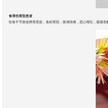
食滞伤胃型患者
饮食不节致使脾胃受损，食积胃脘，胀满痞痛，恶心呕吐，嗳腐吞酸