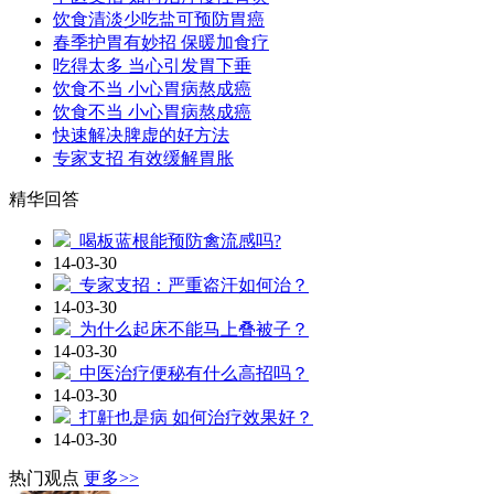
饮食清淡少吃盐可预防胃癌
春季护胃有妙招 保暖加食疗
吃得太多 当心引发胃下垂
饮食不当 小心胃病熬成癌
饮食不当 小心胃病熬成癌
快速解决脾虚的好方法
专家支招 有效缓解胃胀
精华回答
喝板蓝根能预防禽流感吗?
14-03-30
专家支招：严重盗汗如何治？
14-03-30
为什么起床不能马上叠被子？
14-03-30
中医治疗便秘有什么高招吗？
14-03-30
打鼾也是病 如何治疗效果好？
14-03-30
热门观点
更多>>