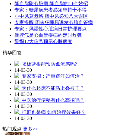
降血脂防心脏病 降血脂的11个妙招
专家：糖尿病患者必须坚持十不得
小中风莫忽略 脑中风必知八大误区
专家提醒 周末狂睡易诱发心脑血管病
专家：风湿性心脏病日常护理要点
暴脾气是心血管疾病的定时炸弹
警惕12大信号预示心脏病变
精华回答
喝板蓝根能预防禽流感吗?
14-03-30
专家支招：严重盗汗如何治？
14-03-30
为什么起床不能马上叠被子？
14-03-30
中医治疗便秘有什么高招吗？
14-03-30
打鼾也是病 如何治疗效果好？
14-03-30
热门观点
更多>>