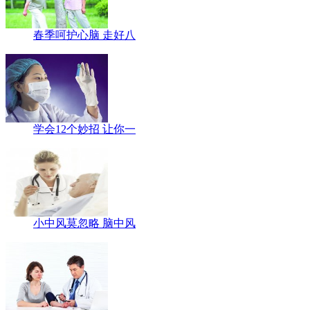
春季呵护心脑 走好八
学会12个妙招 让你一
小中风莫忽略 脑中风