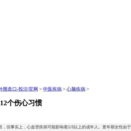
围盘口-投注|官网
>
中医疾病
>
心脑疾病
>
12个伤心习惯
脏，但事实上，心血管疾病可能影响着1/3以上的成年人。更年期女性由