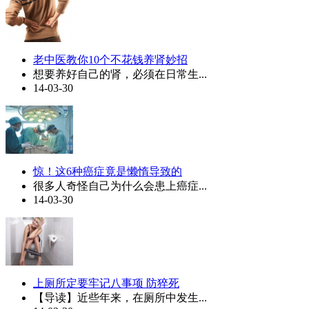
老中医教你10个不花钱养肾妙招
想要养好自己的肾，必须在日常生...
14-03-30
惊！这6种癌症竟是懒惰导致的
很多人奇怪自己为什么会患上癌症...
14-03-30
上厕所定要牢记八事项 防猝死
【导读】近些年来，在厕所中发生...