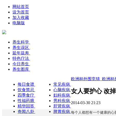
网站首页
设为首页
加入收藏
电脑版
养生科学
养生误区
延年益寿
特色疗法
今日养生
养生图库
欧洲杯外围竞猜_欧洲杯外
每日食谱
常见疾病
饮食禁忌
心脑疾病
女人要护心 改掉
四季食疗
妇科疾病
性福药膳
男科疾病
2014-03-30 21:23
精华回答
肝肾疾病
奇闻八卦
脾胃疾病
每个人都想有一个健康的心