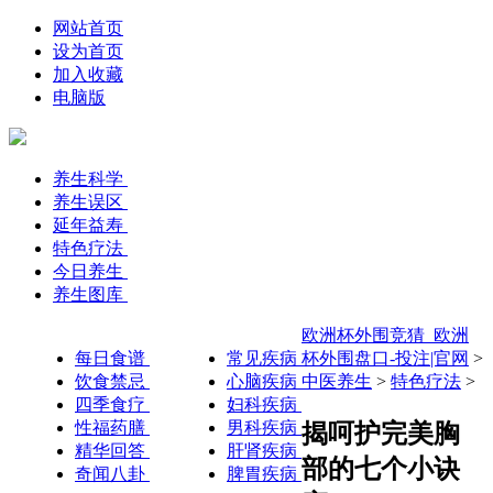
网站首页
设为首页
加入收藏
电脑版
养生科学
养生误区
延年益寿
特色疗法
今日养生
养生图库
欧洲杯外围竞猜_欧洲
每日食谱
常见疾病
杯外围盘口-投注|官网
>
饮食禁忌
心脑疾病
中医养生
>
特色疗法
>
四季食疗
妇科疾病
性福药膳
男科疾病
揭呵护完美胸
精华回答
肝肾疾病
部的七个小诀
奇闻八卦
脾胃疾病