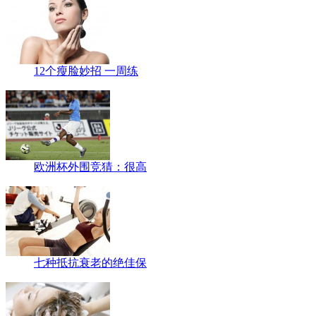
12个瘦脸妙招 一周练
欧洲杯外围竞猜：很高
七种抵抗衰老的绝佳保