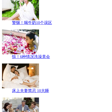
警惕！喝牛奶10个误区
惊！6种情况洗澡竟会
床上夫妻禁忌 10大睡