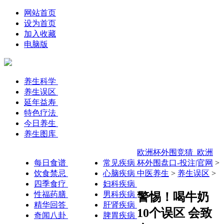
网站首页
设为首页
加入收藏
电脑版
养生科学
养生误区
延年益寿
特色疗法
今日养生
养生图库
欧洲杯外围竞猜_欧洲
每日食谱
常见疾病
杯外围盘口-投注|官网
>
饮食禁忌
心脑疾病
中医养生
>
养生误区
>
四季食疗
妇科疾病
性福药膳
男科疾病
警惕！喝牛奶
精华回答
肝肾疾病
10个误区 会致
奇闻八卦
脾胃疾病