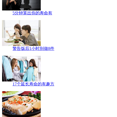
5分钟算出你的寿命有
警告饭后1小时别做8件
17个延长寿命的有趣方