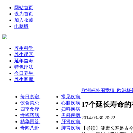
网站首页
设为首页
加入收藏
电脑版
养生科学
养生误区
延年益寿
特色疗法
今日养生
养生图库
欧洲杯外围竞猜_欧洲杯外
每日食谱
常见疾病
饮食禁忌
心脑疾病
17个延长寿命的
四季食疗
妇科疾病
性福药膳
男科疾病
2014-03-30 20:22
精华回答
肝肾疾病
奇闻八卦
脾胃疾病
【导读】健康长寿是古