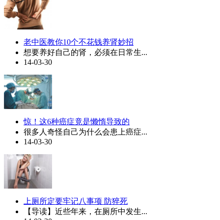
老中医教你10个不花钱养肾妙招
想要养好自己的肾，必须在日常生...
14-03-30
惊！这6种癌症竟是懒惰导致的
很多人奇怪自己为什么会患上癌症...
14-03-30
上厕所定要牢记八事项 防猝死
【导读】近些年来，在厕所中发生...