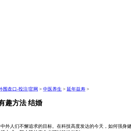
围盘口-投注|官网
>
中医养生
>
延年益寿
>
有趣方法 结婚
今中外人们不懈追求的目标。在科技高度发达的今天，如何强身