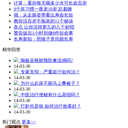
计算：看你每天喝多少水可长命百岁
9个坏习惯一夜老10岁 趴着睡
揭：从走路姿势看出寿命长短
教你活百岁不痴呆的11个秘诀
盘点 让你活得更久的八个妙招
警告饭后1小时别做8件短命事
长寿新知：照镜子竟也能长寿
精华回答
喝板蓝根能预防禽流感吗?
14-03-30
专家支招：严重盗汗如何治？
14-03-30
为什么起床不能马上叠被子？
14-03-30
中医治疗便秘有什么高招吗？
14-03-30
打鼾也是病 如何治疗效果好？
14-03-30
热门观点
更多>>