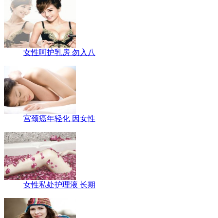
女性呵护乳房 勿入八
宫颈癌年轻化 因女性
女性私处护理液 长期