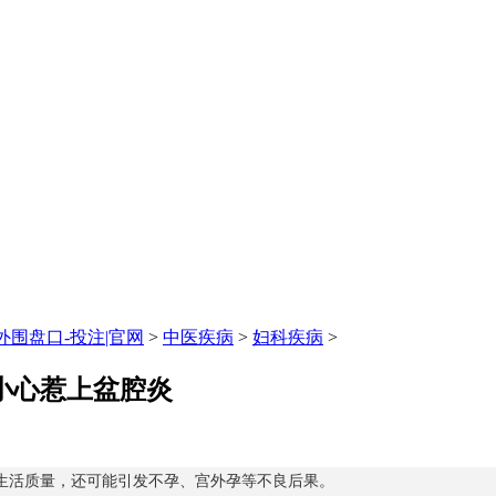
围盘口-投注|官网
>
中医疾病
>
妇科疾病
>
 小心惹上盆腔炎
活质量，还可能引发不孕、宫外孕等不良后果。