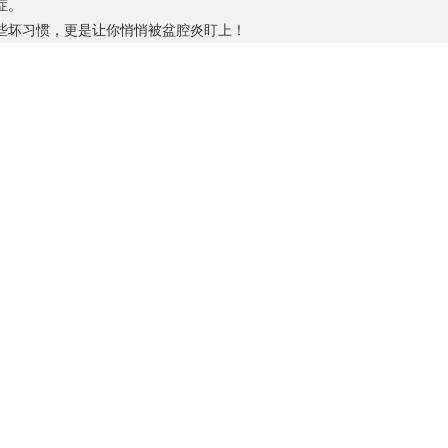
症。
坏习惯，更是让你悄悄被盆腔炎盯上！