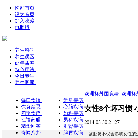
网站首页
设为首页
加入收藏
电脑版
养生科学
养生误区
延年益寿
特色疗法
今日养生
养生图库
欧洲杯外围竞猜_欧洲杯外
每日食谱
常见疾病
饮食禁忌
心脑疾病
女性8个坏习惯
四季食疗
妇科疾病
性福药膳
男科疾病
2014-03-30 21:27
精华回答
肝肾疾病
奇闻八卦
脾胃疾病
盆腔炎不仅会影响女性的生