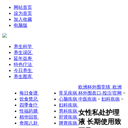
网站首页
设为首页
加入收藏
电脑版
养生科学
养生误区
延年益寿
特色疗法
今日养生
养生图库
欧洲杯外围竞猜_欧洲
每日食谱
常见疾病
杯外围盘口-投注|官网
>
饮食禁忌
心脑疾病
中医疾病
>
妇科疾病
>
四季食疗
妇科疾病
性福药膳
男科疾病
女性私处护理
精华回答
肝肾疾病
液 长期使用致
奇闻八卦
脾胃疾病