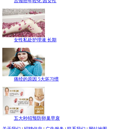
宫颈癌年轻化 因女性
女性私处护理液 长期
痛经的原因 5大坏习惯
五大秒招预防卵巢早衰
关于我们
|
招聘信息
|
广告服务
|
联系我们
|
网站地图