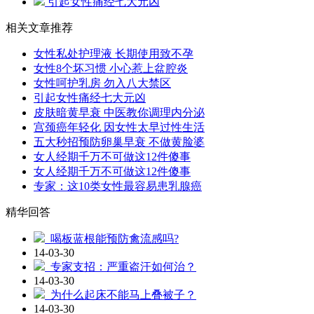
引起女性痛经七大元凶
相关文章推荐
女性私处护理液 长期使用致不孕
女性8个坏习惯 小心惹上盆腔炎
女性呵护乳房 勿入八大禁区
引起女性痛经七大元凶
皮肤暗黄早衰 中医教你调理内分泌
宫颈癌年轻化 因女性太早过性生活
五大秒招预防卵巢早衰 不做黄脸婆
女人经期千万不可做这12件傻事
女人经期千万不可做这12件傻事
专家：这10类女性最容易患乳腺癌
精华回答
喝板蓝根能预防禽流感吗?
14-03-30
专家支招：严重盗汗如何治？
14-03-30
为什么起床不能马上叠被子？
14-03-30