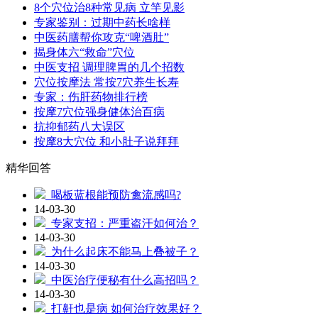
8个穴位治8种常见病 立竿见影
专家鉴别：过期中药长啥样
中医药膳帮你攻克“啤酒肚”
揭身体六“救命”穴位
中医支招 调理脾胃的几个招数
穴位按摩法 常按7穴养生长寿
专家：伤肝药物排行榜
按摩7穴位强身健体治百病
抗抑郁药八大误区
按摩8大穴位 和小肚子说拜拜
精华回答
喝板蓝根能预防禽流感吗?
14-03-30
专家支招：严重盗汗如何治？
14-03-30
为什么起床不能马上叠被子？
14-03-30
中医治疗便秘有什么高招吗？
14-03-30
打鼾也是病 如何治疗效果好？