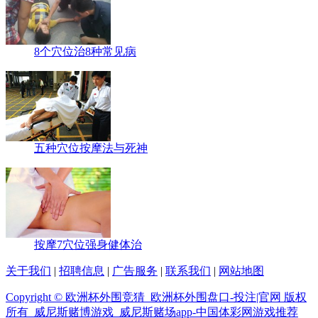
8个穴位治8种常见病
五种穴位按摩法与死神
按摩7穴位强身健体治
关于我们
|
招聘信息
|
广告服务
|
联系我们
|
网站地图
Copyright © 欧洲杯外围竞猜_欧洲杯外围盘口-投注|官网 版权
所有 威尼斯赌博游戏_威尼斯赌场app-中国体彩网游戏推荐