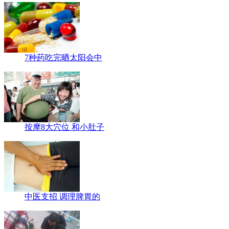
7种药吃完晒太阳会中
按摩8大穴位 和小肚子
中医支招 调理脾胃的