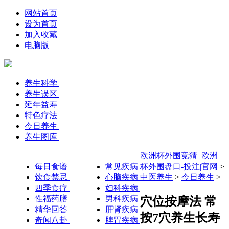
网站首页
设为首页
加入收藏
电脑版
养生科学
养生误区
延年益寿
特色疗法
今日养生
养生图库
欧洲杯外围竞猜_欧洲
每日食谱
常见疾病
杯外围盘口-投注|官网
>
饮食禁忌
心脑疾病
中医养生
>
今日养生
>
四季食疗
妇科疾病
性福药膳
男科疾病
穴位按摩法 常
精华回答
肝肾疾病
按7穴养生长寿
奇闻八卦
脾胃疾病