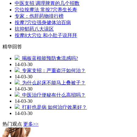
中医支招 调理脾胃的几个招数
穴位按摩法 常按7穴养生长寿
专家：伤肝药物排行榜
按摩7穴位强身健体治百病
抗抑郁药八大误区
按摩8大穴位 和小肚子说拜拜
精华回答
喝板蓝根能预防禽流感吗?
14-03-30
专家支招：严重盗汗如何治？
14-03-30
为什么起床不能马上叠被子？
14-03-30
中医治疗便秘有什么高招吗？
14-03-30
打鼾也是病 如何治疗效果好？
14-03-30
热门观点
更多>>