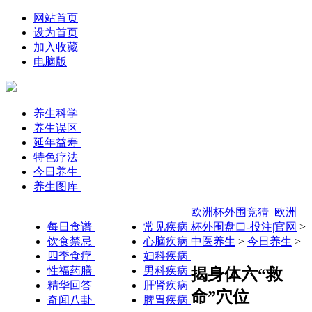
网站首页
设为首页
加入收藏
电脑版
养生科学
养生误区
延年益寿
特色疗法
今日养生
养生图库
欧洲杯外围竞猜_欧洲
每日食谱
常见疾病
杯外围盘口-投注|官网
>
饮食禁忌
心脑疾病
中医养生
>
今日养生
>
四季食疗
妇科疾病
性福药膳
男科疾病
揭身体六“救
精华回答
肝肾疾病
命”穴位
奇闻八卦
脾胃疾病