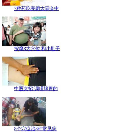
7种药吃完晒太阳会中
按摩8大穴位 和小肚子
中医支招 调理脾胃的
8个穴位治8种常见病